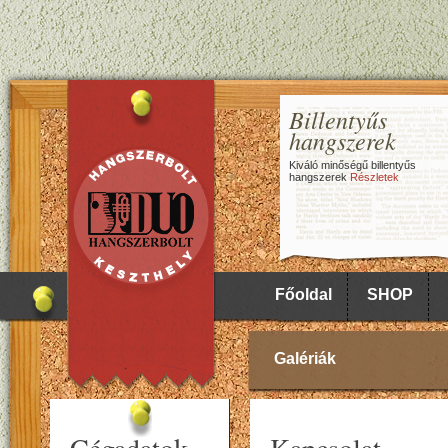
Billentyűs
hangszerek
Kiváló minőségű billentyűs
hangszerek
Részletek
Főoldal
SHOP
Galériák