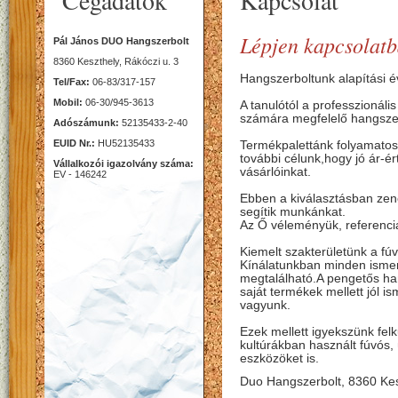
Cégadatok
Kapcsolat
Lépjen kapcsolatb
Pál János DUO Hangszerbolt
8360 Keszthely, Rákóczi u. 3
Hangszerboltunk alapítási 
Tel/Fax:
06-83/317-157
Mobil:
06-30/945-3613
A tanulótól a professzionáli
számára megfelelő hangszer
Adószámunk:
52135433-2-40
EUID Nr.:
HU52135433
Termékpalettánk folyamatos
további célunk,hogy jó ár-ér
Vállalkozói igazolvány száma:
vásárlóinkat.
EV - 146242
Ebben a kiválasztásban zen
segítik munkánkat.
Az Ő véleményük, referenci
Kiemelt szakterületünk a fú
Kínálatunkban minden ismert
megtalálható.A pengetős ha
saját termékek mellett jól is
vagyunk.
Ezek mellett igyekszünk fel
kultúrákban használt fúvós, 
eszközöket is.
Duo Hangszerbolt, 8360 Kesz