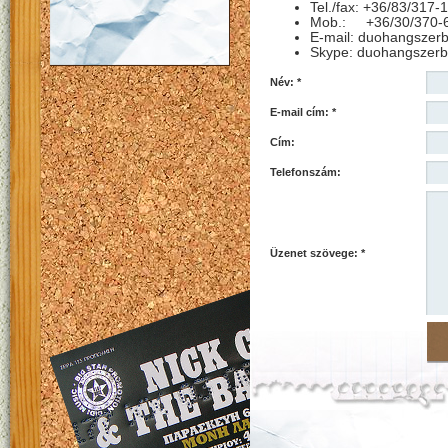
Tel./fax: +36/83/317-
Mob.: +36/30/370-
E-mail: duohangszer
Skype: duohangszerb
Név: *
E-mail cím: *
Cím:
Telefonszám:
Üzenet szövege: *