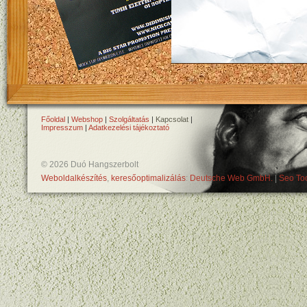
Főoldal
|
Webshop
|
Szolgáltatás
|
Kapcsolat
|
Impresszum
|
Adatkezelési tájékoztató
© 2026 Duó Hangszerbolt
Weboldalkészítés
,
keresőoptimalizálás
:
Deutsche Web GmbH.
|
Seo Too