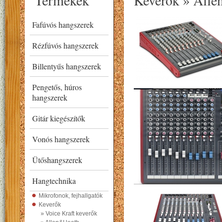
Termékek
Keverők » All
Fafúvós hangszerek
Rézfúvós hangszerek
Billentyűs hangszerek
Pengetős, húros
hangszerek
Gitár kiegészítők
Vonós hangszerek
Ütőshangszerek
Hangtechnika
Mikrofonok, fejhallgatók
Keverők
» Voice Kraft keverők