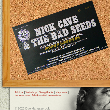
Főoldal
|
Webshop
|
Szolgáltatás
|
Kapcsolat
|
Impresszum
|
Adatkezelési tájékoztató
© 2026 Duó Hangszerbolt