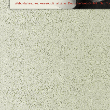
Weboldalkészítés
,
keresőoptimalizálás
:
Deutsche Web GmbH.
|
Seo Too