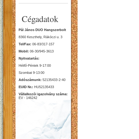
Cégadatok
Pál János DUO Hangszerbolt
8360 Keszthely, Rákóczi u. 3
Tel/Fax:
06-83/317-157
Mobil:
06-30/945-3613
Nyitvatartás:
Hétfő-Péntek 9-17:00
Szombat 9-13:00
Adószámunk:
52135433-2-40
EUID Nr.:
HU52135433
Vállalkozói igazolvány száma:
EV - 146242