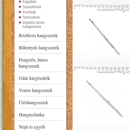
Fagottok
Szaxofonok
Fúvókák
Tartozékok
Digitális fúvós
hangszerek
Rézfúvós hangszerek
Billentyűs hangszerek
Pengetős, húros
hangszerek
Gitár kiegészítők
Vonós hangszerek
Ütőshangszerek
Hangtechnika
Népi és egyéb