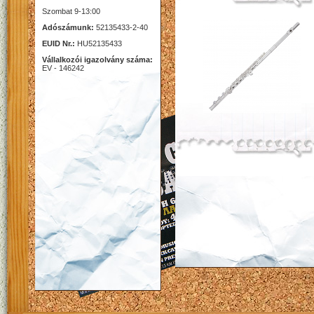
Szombat 9-13:00
Adószámunk:
52135433-2-40
EUID Nr.:
HU52135433
Vállalkozói igazolvány száma:
EV - 146242