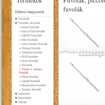
Termékek
Fuvolák, piccol
fuvolák
Fafúvós hangszerek
Furulyák
Fuvolák, piccolók
» Azumi fuvolák
» Garry Paul fuvolák
» VIENTO fuvolák
» Altus fuvolák
» John Packer fuvolák
» Tomasi fuvolák
» Yamaha fuvolák
» GUO fuvolák
» Nuvo fuvolák
» Piccolók
» Trevor J. James
fuvolák
» Pearl fuvolák
» Jupiter fuvolák
» Muramatsu fuvolák
» Sankyo fuvolák
Xaphoon
Klarinétok
Oboák