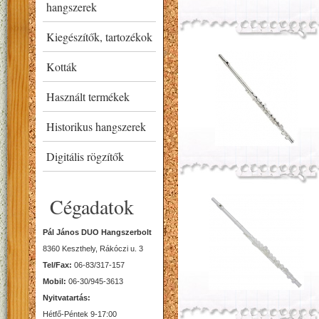
hangszerek
Kiegészítők, tartozékok
Kották
Használt termékek
Historikus hangszerek
Digitális rögzítők
Cégadatok
Pál János DUO Hangszerbolt
8360 Keszthely, Rákóczi u. 3
Tel/Fax:
06-83/317-157
Mobil:
06-30/945-3613
Nyitvatartás:
Hétfő-Péntek 9-17:00