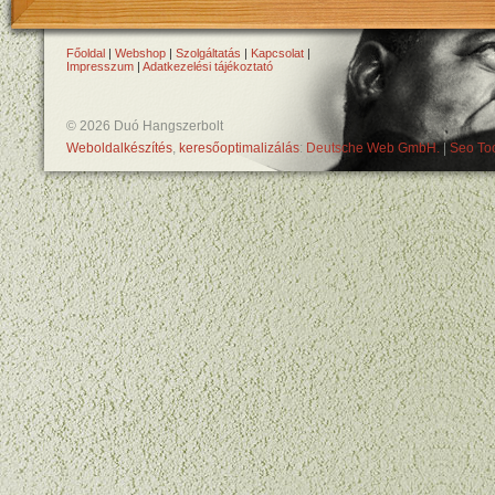
Főoldal
|
Webshop
|
Szolgáltatás
|
Kapcsolat
|
Impresszum
|
Adatkezelési tájékoztató
© 2026 Duó Hangszerbolt
Weboldalkészítés
,
keresőoptimalizálás
:
Deutsche Web GmbH.
|
Seo Too