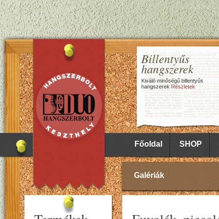
Billentyűs
hangszerek
Kiváló minőségű billentyűs
hangszerek
Részletek
Főoldal
SHOP
Galériák