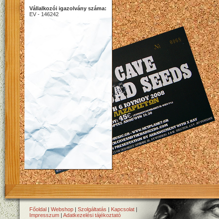
Vállalkozói igazolvány száma:
EV - 146242
Főoldal
|
Webshop
|
Szolgáltatás
|
Kapcsolat
|
Impresszum
|
Adatkezelési tájékoztató