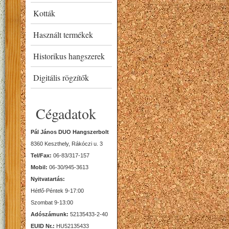
Kották
Használt termékek
Historikus hangszerek
Digitális rögzítők
Cégadatok
Pál János DUO Hangszerbolt
8360 Keszthely, Rákóczi u. 3
Tel/Fax:
06-83/317-157
Mobil:
06-30/945-3613
Nyitvatartás:
Hétfő-Péntek 9-17:00
Szombat 9-13:00
Adószámunk:
52135433-2-40
EUID Nr.:
HU52135433