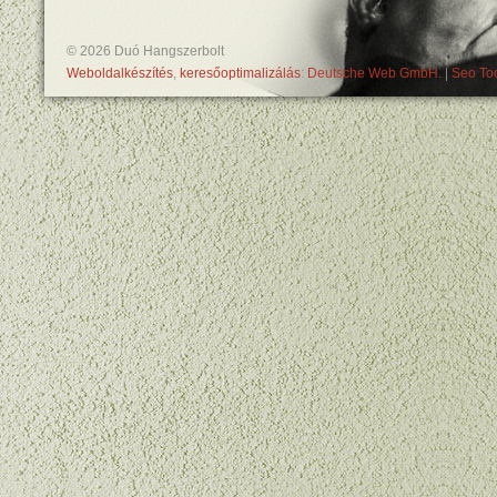
© 2026 Duó Hangszerbolt
Weboldalkészítés
,
keresőoptimalizálás
:
Deutsche Web GmbH.
|
Seo Too