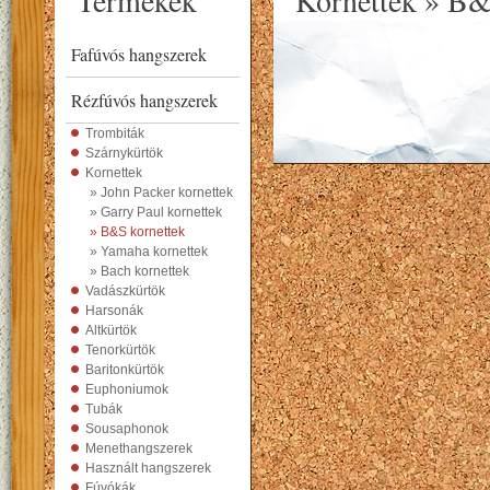
Termékek
Kornettek » B&
Fafúvós hangszerek
Rézfúvós hangszerek
Trombiták
Szárnykürtök
Kornettek
» John Packer kornettek
» Garry Paul kornettek
» B&S kornettek
» Yamaha kornettek
» Bach kornettek
Vadászkürtök
Harsonák
Altkürtök
Tenorkürtök
Baritonkürtök
Euphoniumok
Tubák
Sousaphonok
Menethangszerek
Használt hangszerek
Fúvókák