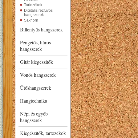
Tartozékok
Digitális rézfúvós
hangszerek
Saxhorn
Billentyűs hangszerek
Pengetős, húros
hangszerek
Gitár kiegészítők
Vonós hangszerek
Ütőshangszerek
Hangtechnika
Népi és egyéb
hangszerek
Kiegészítők, tartozékok