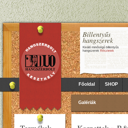
Billentyűs
hangszerek
Kiváló minőségű billentyűs
hangszerek
Részletek
Főoldal
SHOP
Galériák