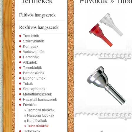
Termékek
Fúvókák » Tuba
Fafúvós hangszerek
Rézfúvós hangszerek
Trombiták
Szárnykürtök
Kornettek
Vadászkürtök
Harsonák
Altkürtök
Tenorkürtök
Baritonkürtök
Euphoniumok
Tubák
Sousaphonok
Menethangszerek
Használt hangszerek
Fúvókák
» Trombita fúvókák
» Harsona fúvókák
» Kürt fúvókák
» Tuba fúvókák
Tartozékok