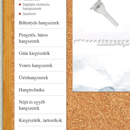
Digitális rézfúvós
hangszerek
Saxhorn
Billentyűs hangszerek
Pengetős, húros
hangszerek
Gitár kiegészítők
Vonós hangszerek
Ütőshangszerek
Hangtechnika
Népi és egyéb
hangszerek
Kiegészítők, tartozékok