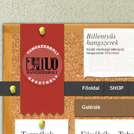
Billentyűs
hangszerek
Kiváló minőségű billentyűs
hangszerek
Részletek
Főoldal
SHOP
Galériák