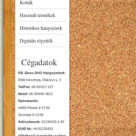
Kották
Használt termékek
Historikus hangszerek
Digitális rögzítők
Cégadatok
Pál János DUO Hangszerbolt
8360 Keszthely, Rákóczi u. 3
Tel/Fax:
06-83/317-157
Mobil:
06-30/945-3613
Nyitvatartás:
Hétfő-Péntek 9-17:00
Szombat 9-13:00
Adószámunk:
52135433-2-40
EUID Nr.:
HU52135433
Vállalkozói igazolvány száma: