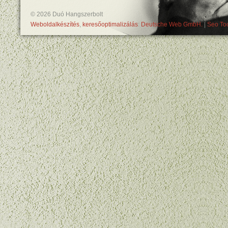
© 2026 Duó Hangszerbolt
Weboldalkészítés
,
keresőoptimalizálás
:
Deutsche Web GmbH.
|
Seo Too