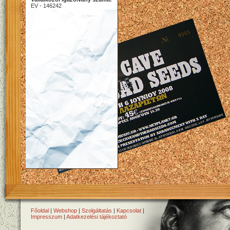
EV - 146242
Főoldal
|
Webshop
|
Szolgáltatás
|
Kapcsolat
|
Impresszum
|
Adatkezelési tájékoztató