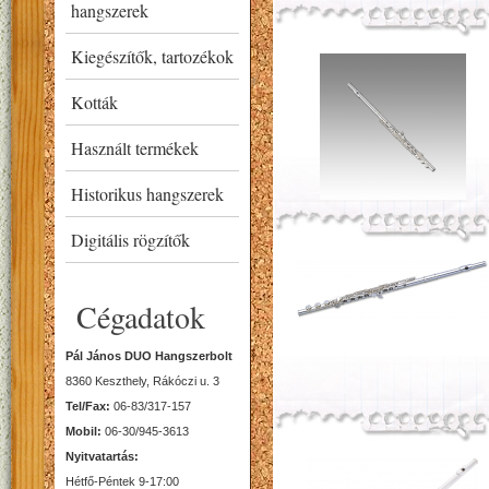
hangszerek
Kiegészítők, tartozékok
Kották
Használt termékek
Historikus hangszerek
Digitális rögzítők
Cégadatok
Pál János DUO Hangszerbolt
8360 Keszthely, Rákóczi u. 3
Tel/Fax:
06-83/317-157
Mobil:
06-30/945-3613
Nyitvatartás:
Hétfő-Péntek 9-17:00