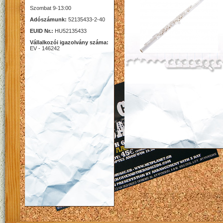
Szombat 9-13:00
Adószámunk:
52135433-2-40
EUID Nr.:
HU52135433
Vállalkozói igazolvány száma:
EV - 146242