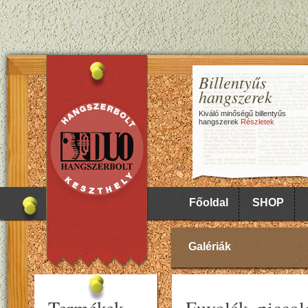
Billentyűs
hangszerek
Kiváló minőségű billentyűs
hangszerek
Részletek
Főoldal
SHOP
Galériák