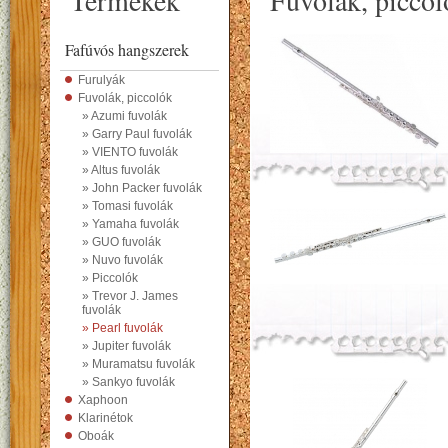
Termékek
Fuvolák, piccol
Fafúvós hangszerek
Furulyák
Fuvolák, piccolók
» Azumi fuvolák
» Garry Paul fuvolák
» VIENTO fuvolák
» Altus fuvolák
» John Packer fuvolák
» Tomasi fuvolák
» Yamaha fuvolák
» GUO fuvolák
» Nuvo fuvolák
» Piccolók
» Trevor J. James
fuvolák
» Pearl fuvolák
» Jupiter fuvolák
» Muramatsu fuvolák
» Sankyo fuvolák
Xaphoon
Klarinétok
Oboák