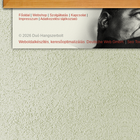
Főoldal
|
Webshop
|
Szolgáltatás
|
Kapcsolat
|
Impresszum
|
Adatkezelési tájékoztató
© 2026 Duó Hangszerbolt
Weboldalkészítés
,
keresőoptimalizálás
:
Deutsche Web GmbH.
|
Seo Too