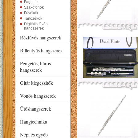
Fagottok
Szaxofonok
Fúvókák
Tartozékok
Digitális fúvós
hangszerek
Rézfúvós hangszerek
Billentyűs hangszerek
Pengetős, húros
hangszerek
Gitár kiegészítők
Vonós hangszerek
Ütőshangszerek
Hangtechnika
Népi és egyéb