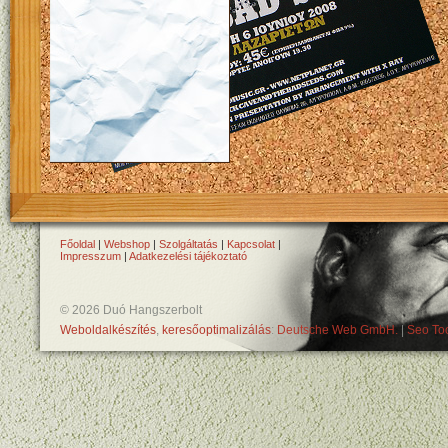
Főoldal
|
Webshop
|
Szolgáltatás
|
Kapcsolat
|
Impresszum
|
Adatkezelési tájékoztató
© 2026 Duó Hangszerbolt
Weboldalkészítés
,
keresőoptimalizálás
:
Deutsche Web GmbH.
|
Seo Too