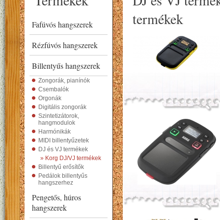
Termékek
DJ és VJ termé
termékek
Fafúvós hangszerek
Rézfúvós hangszerek
Billentyűs hangszerek
Zongorák, pianínók
Csembalók
Orgonák
Digitális zongorák
Szintetizátorok,
hangmodulok
Harmónikák
MIDI billentyűzetek
DJ és VJ termékek
» Korg DJ/VJ termékek
Billentyű erősítők
Pedálok billentyűs
hangszerhez
Pengetős, húros
hangszerek