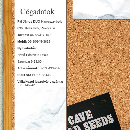
Cégadatok
Pál János DUO Hangszerbolt
8360 Keszthely, Rákóczi u. 3
Tel/Fax:
06-83/317-157
Mobil:
06-30/945-3613
Nyitvatartás:
Hétfő-Péntek 9-17:00
Szombat 9-13:00
Adószámunk:
52135433-2-40
EUID Nr.:
HU52135433
Vállalkozói igazolvány száma:
EV - 146242