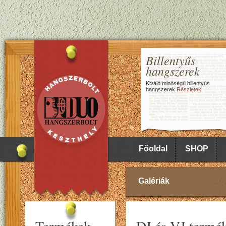
Billentyűs
hangszerek
Kiváló minőségű billentyűs
hangszerek
Részletek
Főoldal
SHOP
Galériák