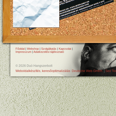
Főoldal
|
Webshop
|
Szolgáltatás
|
Kapcsolat
|
Impresszum
|
Adatkezelési tájékoztató
© 2026 Duó Hangszerbolt
Weboldalkészítés
,
keresőoptimalizálás
:
Deutsche Web GmbH.
|
Seo Too