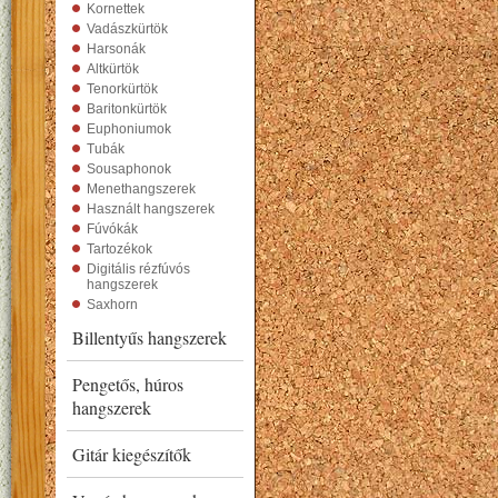
Kornettek
Vadászkürtök
Harsonák
Altkürtök
Tenorkürtök
Baritonkürtök
Euphoniumok
Tubák
Sousaphonok
Menethangszerek
Használt hangszerek
Fúvókák
Tartozékok
Digitális rézfúvós
hangszerek
Saxhorn
Billentyűs hangszerek
Pengetős, húros
hangszerek
Gitár kiegészítők