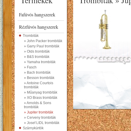
Termékek
Trombiták » Jup
Fafúvós hangszerek
Rézfúvós hangszerek
Trombiták
» John Packer trombiták
» Garry Paul trombiták
» Olds trombiták
» B&S trombiták
» Yamaha trombiták
» Fasch
» Bach trombiták
» Besson trombiták
» Antoine Courtois
trombiták
» Műanyag trombiták
» XO Brass trombiták
» Arnolds & Sons
trombiták
» Jupiter trombiták
» Cerveny trombiták
» Josef LIDL trombiták
Szárnykürtök