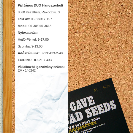
Pál János DUO Hangszerbolt
8360 Keszthely, Rákóczi u. 3
Tel/Fax:
06-83/317-157
Mobil:
06-30/945-3613
Nyitvatartás:
Hétfő-Péntek 9-17:00
Szombat 9-13:00
Adószámunk:
52135433-2-40
EUID Nr.:
HU52135433
Vállalkozói igazolvány száma:
EV - 146242