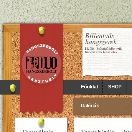
Billentyűs
hangszerek
Kiváló minőségű billentyűs
hangszerek
Részletek
Főoldal
SHOP
Galériák