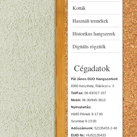
Kották
Használt termékek
Historikus hangszerek
Digitális rögzítők
Cégadatok
Pál János DUO Hangszerbolt
8360 Keszthely, Rákóczi u. 3
Tel/Fax:
06-83/317-157
Mobil:
06-30/945-3613
Nyitvatartás:
Hétfő-Péntek 9-17:00
Szombat 9-13:00
Adószámunk:
52135433-2-40
EUID Nr.:
HU52135433