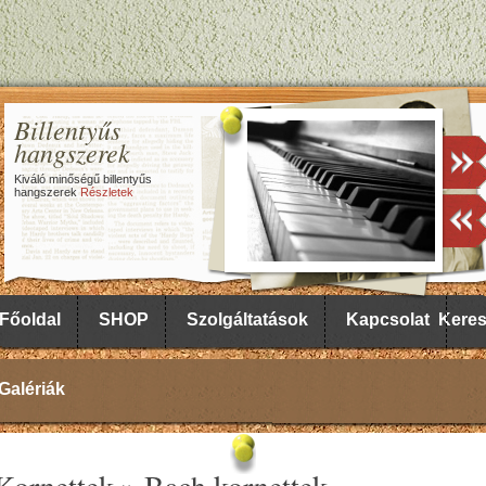
Billentyűs
hangszerek
Kiváló minőségű billentyűs
hangszerek
Részletek
Főoldal
SHOP
Szolgáltatások
Kapcsolat
Kere
Galériák