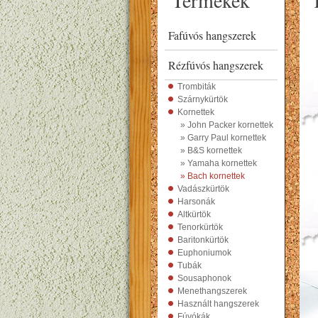
Termékek
Fafúvós hangszerek
Rézfúvós hangszerek
Trombiták
Szárnykürtök
Kornettek
» John Packer kornettek
» Garry Paul kornettek
» B&S kornettek
» Yamaha kornettek
» Bach kornettek
Vadászkürtök
Harsonák
Altkürtök
Tenorkürtök
Baritonkürtök
Euphoniumok
Tubák
Sousaphonok
Menethangszerek
Használt hangszerek
Fúvókák