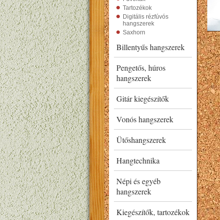
Tartozékok
Digitális rézfúvós
hangszerek
Saxhorn
Billentyűs hangszerek
Pengetős, húros
hangszerek
Gitár kiegészítők
Vonós hangszerek
Ütőshangszerek
Hangtechnika
Népi és egyéb
hangszerek
Kiegészítők, tartozékok