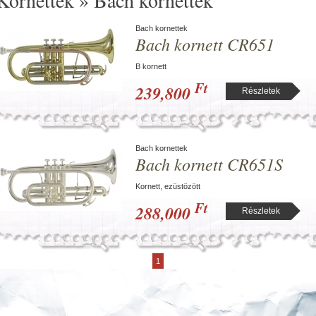
Kornettek » Bach kornettek
Bach kornettek
Bach kornett CR651
B kornett
Ft
239,800
Részletek
Bach kornettek
Bach kornett CR651S
Kornett, ezüstözött
Ft
288,000
Részletek
1