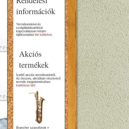
Rendelési
információk
Termékeinkkel és
szolgáltatásainkkal
kapcsolatosan kérjen
tájékoztatást
ide kattintva.
Akciós
termékek
Ízelítő akciós termékeinkből.
Az összes, akcióban résztvevő
termék megtekintéséhez
kattintson ide!
Brancher szaxofonok »