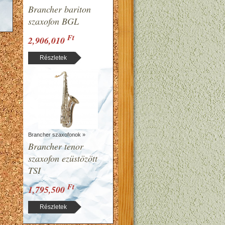
Brancher bariton
szaxofon BGL
Ft
2,906,010
Részletek
Brancher szaxofonok »
Brancher tenor
szaxofon ezüstözött
TSI
Ft
1,795,500
Részletek