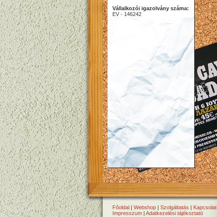
Vállalkozói igazolvány száma:
EV - 146242
Főoldal
|
Webshop
|
Szolgáltatás
|
Kapcsolat
Impresszum
|
Adatkezelési tájékoztató