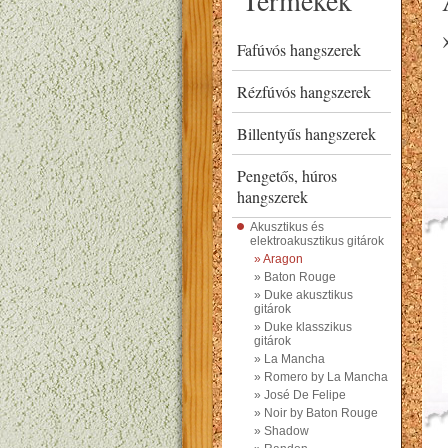
Termékek
Fafúvós hangszerek
Rézfúvós hangszerek
Billentyűs hangszerek
Pengetős, húros
hangszerek
Akusztikus és
elektroakusztikus gitárok
» Aragon
» Baton Rouge
» Duke akusztikus
gitárok
» Duke klasszikus
gitárok
» La Mancha
» Romero by La Mancha
» José De Felipe
» Noir by Baton Rouge
» Shadow