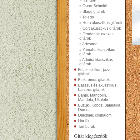
» Randon
» Oscar Schmidt
» Stagg gitárok
» Toledo
» Hora akusztikus gitárok
» Cort akusztikus gitárok
» Fender akusztikus
gitárok
» Artesano
» Yamaha klasszikus
gitárok
» Admira klasszikus
gitárok
Félakusztikus, jazz
gitárok
Elektromos gitárok
Basszus és akusztikus
basszus gitárok
Banjo, Mandolin,
Mandola, Ukulele
Buzuki, Koboz, Balalajka,
Domra
Dulcimer, cimbalom
Hárfák
Tamburák
Gitár kiegészítők