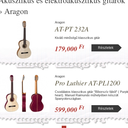
Akusztikus és elektroakusztikus gitárok
» Aragon
Aragon
AT-PT 232A
Kiváló minőségű klasszikus gitár
Ft
179,000
Részletek
Aragon
Pro Luthier AT-PL1200
Csodálatos klasszikus gitár "Bíborszív fából" ( Purpl
heart). Manuel Raimundo műhelyében készült
Spanyolországban.
Ft
599,000
Részletek