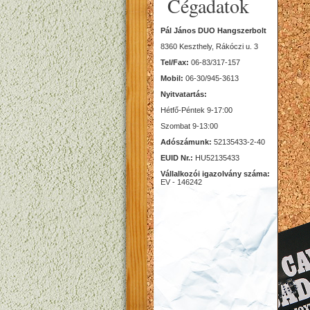
Cégadatok
Pál János DUO Hangszerbolt
8360 Keszthely, Rákóczi u. 3
Tel/Fax:
06-83/317-157
Mobil:
06-30/945-3613
Nyitvatartás:
Hétfő-Péntek 9-17:00
Szombat 9-13:00
Adószámunk:
52135433-2-40
EUID Nr.:
HU52135433
Vállalkozói igazolvány száma:
EV - 146242