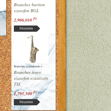
Brancher bariton
szaxofon BGL
Ft
2,906,010
Részletek
Brancher szaxofonok »
Brancher tenor
szaxofon ezüstözött
TSI
Ft
1,795,500
Részletek