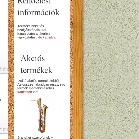
Rendelési
információk
Termékeinkkel és
szolgáltatásainkkal
kapcsolatosan kérjen
tájékoztatást
ide kattintva.
Akciós
termékek
Ízelítő akciós termékeinkből.
Az összes, akcióban résztvevő
termék megtekintéséhez
kattintson ide!
e
Brancher szaxofonok »