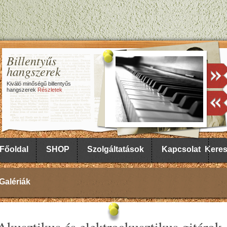
Billentyűs
hangszerek
Kiváló minőségű billentyűs
hangszerek
Részletek
Főoldal
SHOP
Szolgáltatások
Kapcsolat
Kere
Galériák