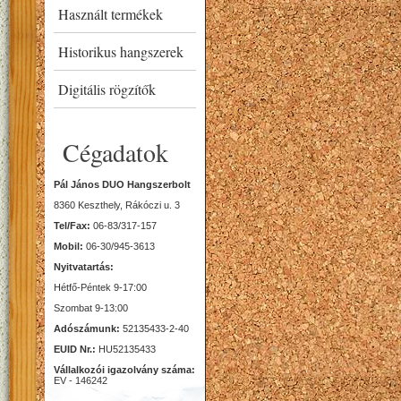
Használt termékek
Historikus hangszerek
Digitális rögzítők
Cégadatok
Pál János DUO Hangszerbolt
8360 Keszthely, Rákóczi u. 3
Tel/Fax:
06-83/317-157
Mobil:
06-30/945-3613
Nyitvatartás:
Hétfő-Péntek 9-17:00
Szombat 9-13:00
Adószámunk:
52135433-2-40
EUID Nr.:
HU52135433
Vállalkozói igazolvány száma:
EV - 146242