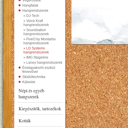
Végerősítők
Hangfalak
Hangrendszerek
» DJ-Tech
» Voice Kraft
hangrendszerek
» Soundsation
hangrendszerek
» FiveO by Montarbo
hangrendszerek
» LD Systems
hangrendszerek
» IMG Stageline
» Laney hangrendszerek
Énekgyakorló eszköz
felvevővel
Stúdiótechnika
Kábelek
Népi és egyéb
hangszerek
Kiegészítők, tartozékok
Kották