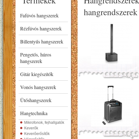
Termékek
Hangrendszere
hangrendszerek
Fafúvós hangszerek
Rézfúvós hangszerek
Billentyűs hangszerek
Pengetős, húros
hangszerek
Gitár kiegészítők
Vonós hangszerek
Ütőshangszerek
Hangtechnika
Mikrofonok, fejhallgatók
Keverők
Keverőerősítők