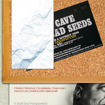
Főoldal
|
Webshop
|
Szolgáltatás
|
Kapcsolat
|
Impresszum
|
Adatkezelési tájékoztató
© 2026 Duó Hangszerbolt