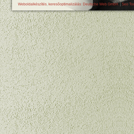
Weboldalkészítés
,
keresőoptimalizálás
:
Deutsche Web GmbH.
|
Seo Too