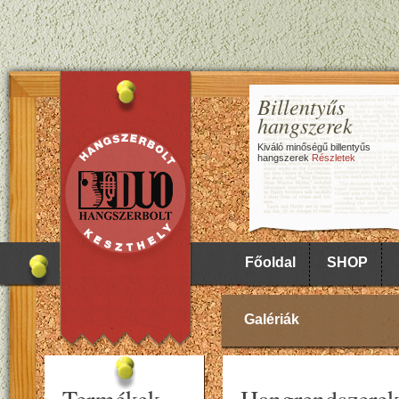
Billentyűs
hangszerek
Kiváló minőségű billentyűs
hangszerek
Részletek
Főoldal
SHOP
Galériák