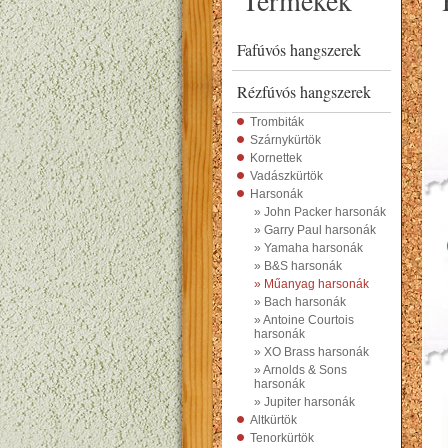
Termékek
Fafúvós hangszerek
Rézfúvós hangszerek
Trombiták
Szárnykürtök
Kornettek
Vadászkürtök
Harsonák
» John Packer harsonák
» Garry Paul harsonák
» Yamaha harsonák
» B&S harsonák
» Műanyag harsonák
» Bach harsonák
» Antoine Courtois
harsonák
» XO Brass harsonák
» Arnolds & Sons
harsonák
» Jupiter harsonák
Altkürtök
Tenorkürtök