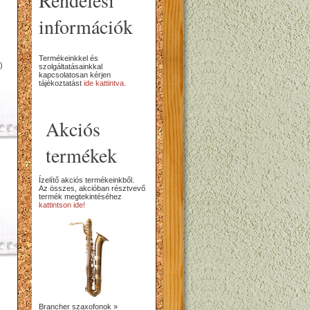
Rendelési
információk
Termékeinkkel és
)
szolgáltatásainkkal
kapcsolatosan kérjen
tájékoztatást
ide kattintva.
Akciós
termékek
Ízelítő akciós termékeinkből.
Az összes, akcióban résztvevő
termék megtekintéséhez
kattintson ide!
Brancher szaxofonok »