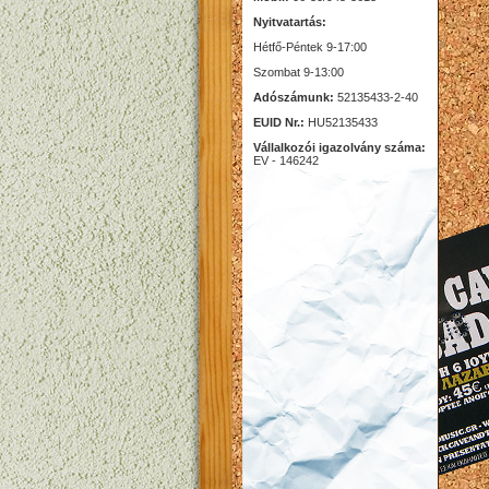
Nyitvatartás:
Hétfő-Péntek 9-17:00
Szombat 9-13:00
Adószámunk:
52135433-2-40
EUID Nr.:
HU52135433
Vállalkozói igazolvány száma:
EV - 146242