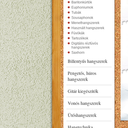
Baritonkürtök
Euphoniumok
Tubák
Sousaphonok
Menethangszerek
Használt hangszerek
Fúvókák
Tartozékok
Digitális rézfúvós
hangszerek
Saxhorn
Billentyűs hangszerek
Pengetős, húros
hangszerek
Gitár kiegészítők
Vonós hangszerek
Ütőshangszerek
Hangtechnika