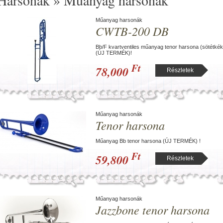
Harsonák » Műanyag harsonák
Műanyag harsonák
CWTB-200 DB
Bb/F kvartventiles műanyag tenor harsona (sötétkék
(ÚJ TERMÉK)!
Ft
78,000
Részletek
Műanyag harsonák
Tenor harsona
Műanyag Bb tenor harsona (ÚJ TERMÉK) !
Ft
59,800
Részletek
Műanyag harsonák
Jazzbone tenor harsona