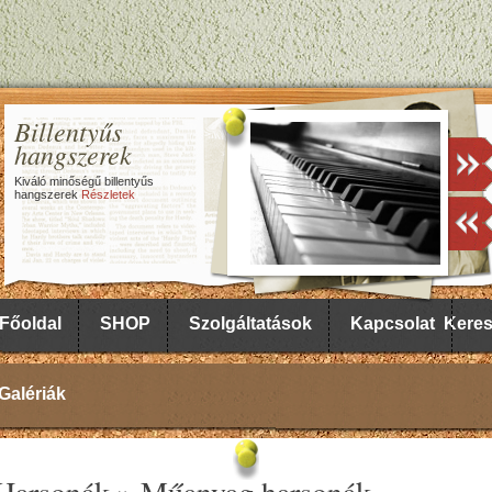
Billentyűs
hangszerek
Kiváló minőségű billentyűs
hangszerek
Részletek
Főoldal
SHOP
Szolgáltatások
Kapcsolat
Kere
Galériák