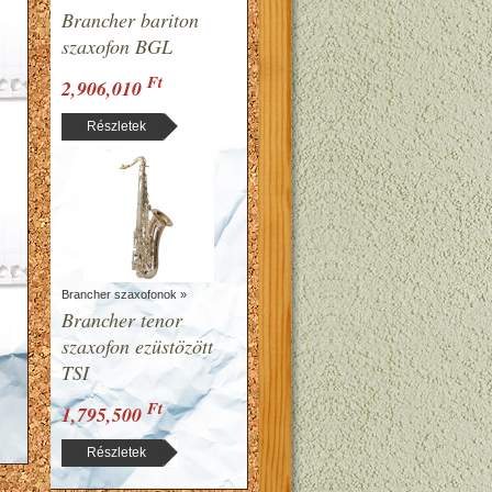
Brancher bariton
szaxofon BGL
Ft
2,906,010
Részletek
Brancher szaxofonok »
Brancher tenor
szaxofon ezüstözött
TSI
Ft
1,795,500
Részletek