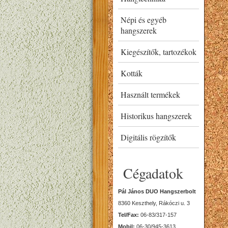
Népi és egyéb
hangszerek
Kiegészítők, tartozékok
Kották
Használt termékek
Historikus hangszerek
Digitális rögzítők
Cégadatok
Pál János DUO Hangszerbolt
8360 Keszthely, Rákóczi u. 3
Tel/Fax:
06-83/317-157
Mobil:
06-30/945-3613