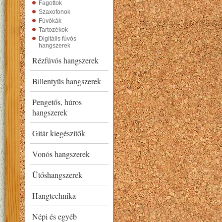
Fagottok
Szaxofonok
Fúvókák
Tartozékok
Digitális fúvós
hangszerek
Rézfúvós hangszerek
Billentyűs hangszerek
Pengetős, húros
hangszerek
Gitár kiegészítők
Vonós hangszerek
Ütőshangszerek
Hangtechnika
Népi és egyéb