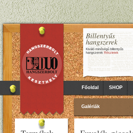
Billentyűs
hangszerek
Kiváló minőségű billentyűs
hangszerek
Részletek
Főoldal
SHOP
Galériák