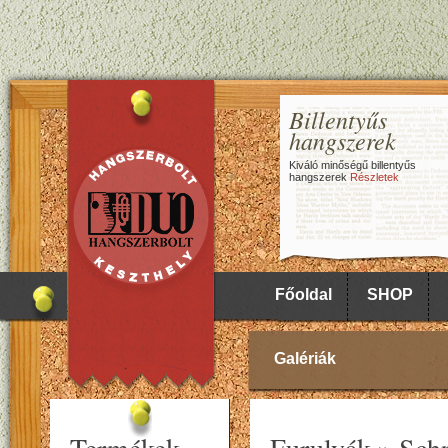
Billentyűs
hangszerek
Kiváló minőségű billentyűs
hangszerek
Részletek
Főoldal
SHOP
Galériák