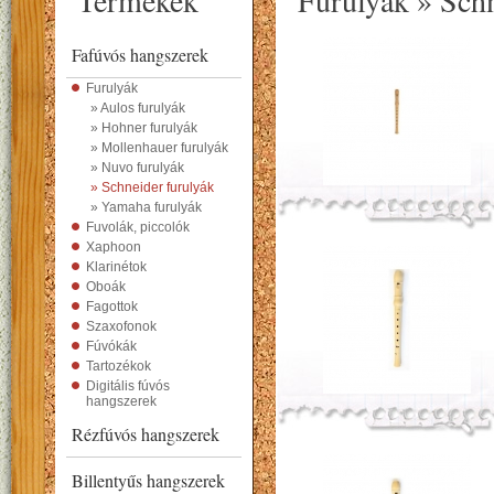
Termékek
Furulyák » Schn
Fafúvós hangszerek
Furulyák
» Aulos furulyák
» Hohner furulyák
» Mollenhauer furulyák
» Nuvo furulyák
» Schneider furulyák
» Yamaha furulyák
Fuvolák, piccolók
Xaphoon
Klarinétok
Oboák
Fagottok
Szaxofonok
Fúvókák
Tartozékok
Digitális fúvós
hangszerek
Rézfúvós hangszerek
Billentyűs hangszerek