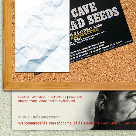
Főoldal
|
Webshop
|
Szolgáltatás
|
Kapcsolat
|
Impresszum
|
Adatkezelési tájékoztató
© 2026 Duó Hangszerbolt
Weboldalkészítés
,
keresőoptimalizálás
:
Deutsche Web GmbH.
|
Seo Too