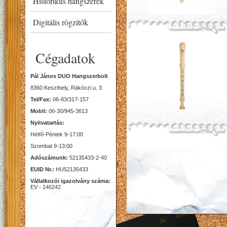
Historikus hangszerek
Digitális rögzítők
Cégadatok
Pál János DUO Hangszerbolt
8360 Keszthely, Rákóczi u. 3
Tel/Fax:
06-83/317-157
Mobil:
06-30/945-3613
Nyitvatartás:
Hétfő-Péntek 9-17:00
Szombat 9-13:00
Adószámunk:
52135433-2-40
EUID Nr.:
HU52135433
Vállalkozói igazolvány száma:
EV - 146242