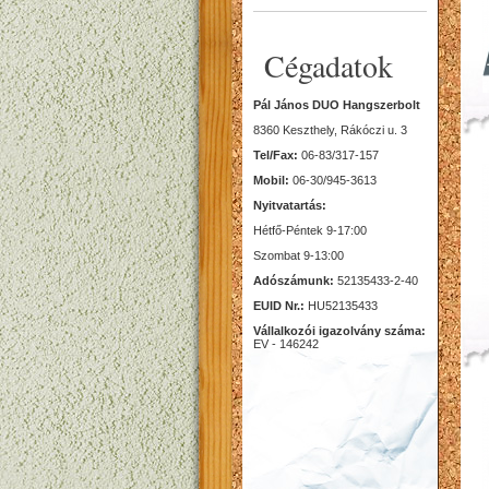
Cégadatok
Pál János DUO Hangszerbolt
8360 Keszthely, Rákóczi u. 3
Tel/Fax:
06-83/317-157
Mobil:
06-30/945-3613
Nyitvatartás:
Hétfő-Péntek 9-17:00
Szombat 9-13:00
Adószámunk:
52135433-2-40
EUID Nr.:
HU52135433
Vállalkozói igazolvány száma:
EV - 146242