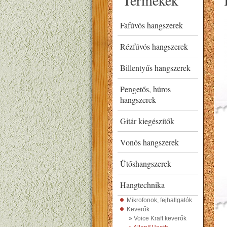
Termékek
Fafúvós hangszerek
Rézfúvós hangszerek
Billentyűs hangszerek
Pengetős, húros
hangszerek
Gitár kiegészítők
Vonós hangszerek
Ütőshangszerek
Hangtechnika
Mikrofonok, fejhallgatók
Keverők
» Voice Kraft keverők