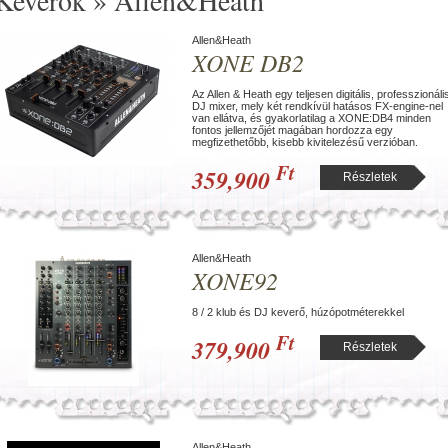
Keverők » Allen&Heath
Allen&Heath
XONE DB2
Az Allen & Heath egy teljesen digitális, professzionáli
DJ mixer, mely két rendkívül hatásos FX-engine-nel
van ellátva, és gyakorlatilag a XONE:DB4 minden
fontos jellemzőjét magában hordozza egy
megfizethetőbb, kisebb kivitelezésű verzióban.
Ft
359,900
Részletek
Allen&Heath
XONE92
8 / 2 klub és DJ keverő, húzópotméterekkel
Ft
379,900
Részletek
Allen&Heath