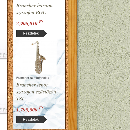
Brancher bariton
szaxofon BGL
Ft
2,906,010
Részletek
Brancher szaxofonok »
Brancher tenor
szaxofon ezüstözött
TSI
Ft
1,795,500
Részletek