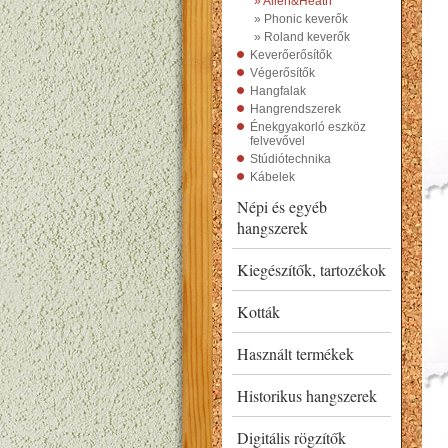
» Allen&Heath
» Phonic keverők
» Roland keverők
Keverőerősítők
Végerősítők
Hangfalak
Hangrendszerek
Énekgyakorló eszköz
felvevővel
Stúdiótechnika
Kábelek
Népi és egyéb
hangszerek
Kiegészítők, tartozékok
Kották
Használt termékek
Historikus hangszerek
Digitális rögzítők