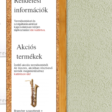
Rendelési
információk
Termékeinkkel és
s
szolgáltatásainkkal
kapcsolatosan kérjen
tájékoztatást
ide kattintva.
Akciós
termékek
Ízelítő akciós termékeinkből.
Az összes, akcióban résztvevő
termék megtekintéséhez
kattintson ide!
Brancher szaxofonok »