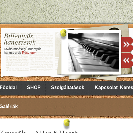
Billentyűs
hangszerek
Kiváló minőségű billentyűs
hangszerek
Részletek
Főoldal
SHOP
Szolgáltatások
Kapcsolat
Kere
Galériák