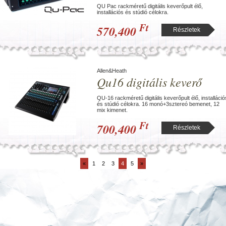
QU Pac rackméretű digitális keverőpult élő,
installációs és stúdió célokra.
Ft
570,400
Részletek
Allen&Heath
Qu16 digitális keverő
QU-16 rackméretű digitális keverőpult élő, installáció
és stúdió célokra. 16 monó+3sztereó bemenet, 12
mix kimenet.
Ft
700,400
Részletek
«
1
2
3
4
5
»