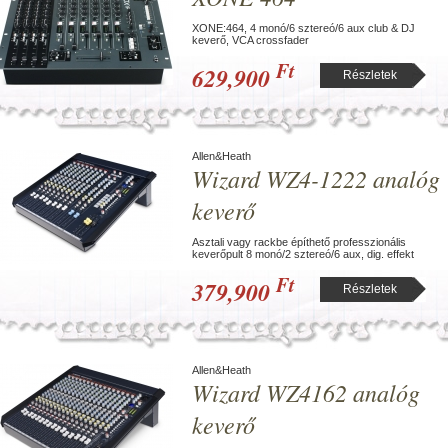
XONE:464, 4 monó/6 sztereó/6 aux club & DJ
keverő, VCA crossfader
Ft
629,900
Részletek
Allen&Heath
Wizard WZ4-1222 analóg
keverő
Asztali vagy rackbe építhető professzionális
keverőpult 8 monó/2 sztereó/6 aux, dig. effekt
Ft
379,900
Részletek
Allen&Heath
Wizard WZ4162 analóg
keverő