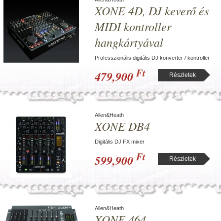
XONE 4D, DJ keverő és
MIDI kontroller
hangkártyával
Professzionális digitális DJ konverter / kontroller
Ft
479,900
Részletek
Allen&Heath
XONE DB4
Digitális DJ FX mixer
Ft
599,900
Részletek
Allen&Heath
XONE 464