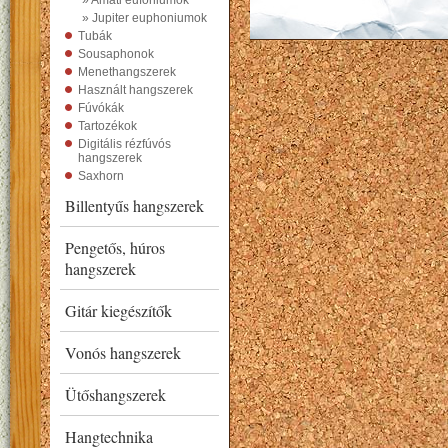
» Amati eufóniumok
» Jupiter euphoniumok
Tubák
Sousaphonok
Menethangszerek
Használt hangszerek
Fúvókák
Tartozékok
Digitális rézfúvós
hangszerek
Saxhorn
Billentyűs hangszerek
Pengetős, húros
hangszerek
Gitár kiegészítők
Vonós hangszerek
Ütőshangszerek
Hangtechnika