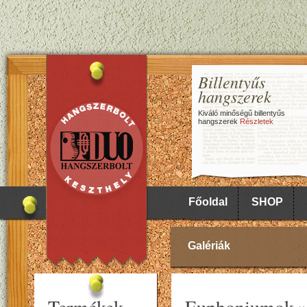
Billentyűs
hangszerek
Kiváló minőségű billentyűs
hangszerek
Részletek
Főoldal
SHOP
Galériák