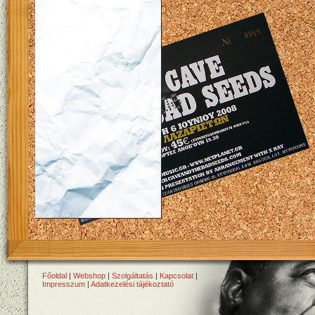
Főoldal
|
Webshop
|
Szolgáltatás
|
Kapcsolat
|
Impresszum
|
Adatkezelési tájékoztató