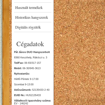
Használt termékek
Historikus hangszerek
Digitális rögzítők
Cégadatok
Pál János DUO Hangszerbolt
8360 Keszthely, Rákóczi u. 3
Tel/Fax:
06-83/317-157
Mobil:
06-30/945-3613
Nyitvatartás:
Hétfő-Péntek 9-17:00
Szombat 9-13:00
Adószámunk:
52135433-2-40
EUID Nr.:
HU52135433
Vállalkozói igazolvány száma:
EV - 146242