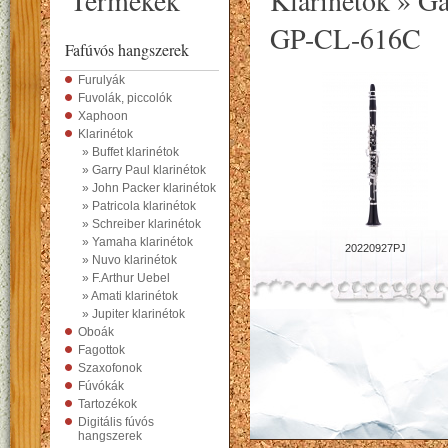
Termékek
Klarinétok » Ga
GP-CL-616C
Fafúvós hangszerek
Furulyák
Fuvolák, piccolók
Xaphoon
Klarinétok
» Buffet klarinétok
» Garry Paul klarinétok
» John Packer klarinétok
» Patricola klarinétok
» Schreiber klarinétok
» Yamaha klarinétok
20220927PJ
» Nuvo klarinétok
» F.Arthur Uebel
» Amati klarinétok
» Jupiter klarinétok
Oboák
Fagottok
Szaxofonok
Fúvókák
Tartozékok
Digitális fúvós
hangszerek