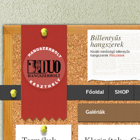
Billentyűs
hangszerek
Kiváló minőségű billentyűs
hangszerek
Részletek
Főoldal
SHOP
Galériák