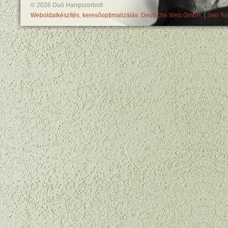
© 2026 Duó Hangszerbolt
Weboldalkészítés
,
keresőoptimalizálás
:
Deutsche Web GmbH.
|
Seo Too