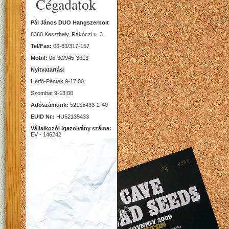
Cégadatok
Pál János DUO Hangszerbolt
8360 Keszthely, Rákóczi u. 3
Tel/Fax:
06-83/317-157
Mobil:
06-30/945-3613
Nyitvatartás:
Hétfő-Péntek 9-17:00
Szombat 9-13:00
Adószámunk:
52135433-2-40
EUID Nr.:
HU52135433
Vállalkozói igazolvány száma:
EV - 146242