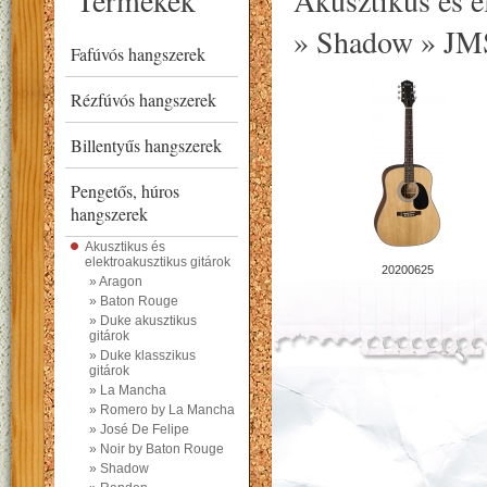
Termékek
Akusztikus és e
» Shadow » JM
Fafúvós hangszerek
Rézfúvós hangszerek
Billentyűs hangszerek
Pengetős, húros
hangszerek
Akusztikus és
elektroakusztikus gitárok
20200625
» Aragon
» Baton Rouge
» Duke akusztikus
gitárok
» Duke klasszikus
gitárok
» La Mancha
» Romero by La Mancha
» José De Felipe
» Noir by Baton Rouge
» Shadow