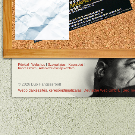
Főoldal
|
Webshop
|
Szolgáltatás
|
Kapcsolat
|
Impresszum
|
Adatkezelési tájékoztató
© 2026 Duó Hangszerbolt
Weboldalkészítés
,
keresőoptimalizálás
:
Deutsche Web GmbH.
|
Seo Too