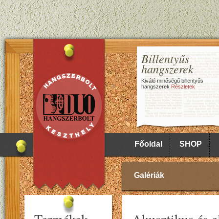
Billentyűs
hangszerek
Kiváló minőségű billentyűs
hangszerek
Részletek
Főoldal
SHOP
Galériák