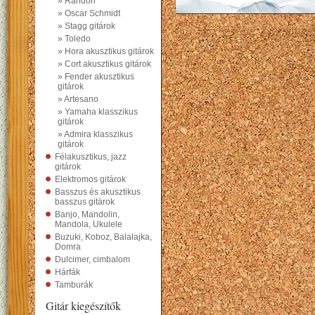
» Randon
» Oscar Schmidt
» Stagg gitárok
» Toledo
» Hora akusztikus gitárok
» Cort akusztikus gitárok
» Fender akusztikus
gitárok
» Artesano
» Yamaha klasszikus
gitárok
» Admira klasszikus
gitárok
Félakusztikus, jazz
gitárok
Elektromos gitárok
Basszus és akusztikus
basszus gitárok
Banjo, Mandolin,
Mandola, Ukulele
Buzuki, Koboz, Balalajka,
Domra
Dulcimer, cimbalom
Hárfák
Tamburák
Gitár kiegészítők