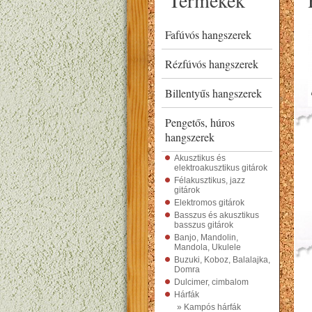
Termékek
Fafúvós hangszerek
Rézfúvós hangszerek
Billentyűs hangszerek
Pengetős, húros
hangszerek
Akusztikus és
elektroakusztikus gitárok
Félakusztikus, jazz
gitárok
Elektromos gitárok
Basszus és akusztikus
basszus gitárok
Banjo, Mandolin,
Mandola, Ukulele
Buzuki, Koboz, Balalajka,
Domra
Dulcimer, cimbalom
Hárfák
» Kampós hárfák