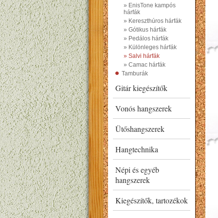
» EnisTone kampós
hárfák
» Kereszthúros hárfák
» Gótikus hárfák
» Pedálos hárfák
» Különleges hárfák
» Salvi hárfák
» Camac hárfák
Tamburák
Gitár kiegészítők
Vonós hangszerek
Ütőshangszerek
Hangtechnika
Népi és egyéb
hangszerek
Kiegészítők, tartozékok