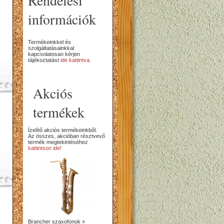
Rendelési
információk
Termékeinkkel és
szolgáltatásainkkal
kapcsolatosan kérjen
tájékoztatást
ide kattintva.
Akciós
termékek
Ízelítő akciós termékeinkből.
Az összes, akcióban résztvevő
termék megtekintéséhez
kattintson ide!
Brancher szaxofonok »