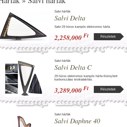
Hárfák » Salvi hárfák
Salvi hárfák
Salvi Delta
Salvi 29 húros kampós elektromos hárfa
Ft
2,258,000
Részletek
Salvi hárfák
Salvi Delta C
29 húros elektromos kampós hárfa Könnyített
karbonszálas testkialakítás.
Ft
3,289,000
Részletek
Salvi hárfák
Salvi Daphne 40