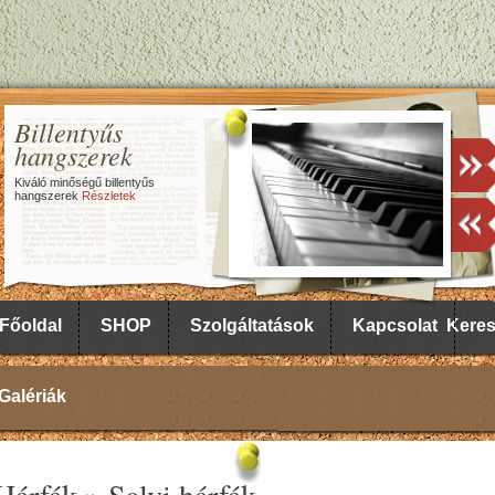
Billentyűs
hangszerek
Kiváló minőségű billentyűs
hangszerek
Részletek
Főoldal
SHOP
Szolgáltatások
Kapcsolat
Kere
Galériák