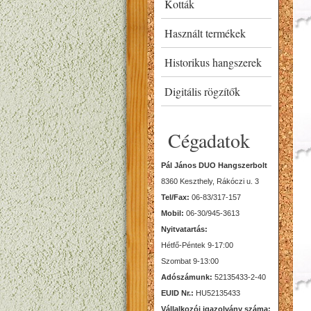
Kották
Használt termékek
Historikus hangszerek
Digitális rögzítők
Cégadatok
Pál János DUO Hangszerbolt
8360 Keszthely, Rákóczi u. 3
Tel/Fax:
06-83/317-157
Mobil:
06-30/945-3613
Nyitvatartás:
Hétfő-Péntek 9-17:00
Szombat 9-13:00
Adószámunk:
52135433-2-40
EUID Nr.:
HU52135433
Vállalkozói igazolvány száma: